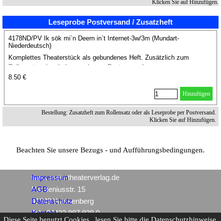
Klicken Sie auf Hinzufügen.
Leseprobe Postversand / Zusatzheft
4178ND/PV Ik sök mi`n Deern in`t Internet-3w/3m (Mundart-
Niederdeutsch)
Komplettes Theaterstück als gebundenes Heft. Zusätzlich zum
Rollensatz oder als Leseprobe per Postversand.
8.50 €
Hinzufügen
Bestellung: Zusatzheft zum Rollensatz oder als Leseprobe per Postversand.
Klicken Sie auf Hinzufügen.
Beachten Sie unsere Bezugs - und Aufführungsbedingungen.
www.mein-theaterverlag.de
Impressum
Packeniusstr. 15
AGB
41849 Wassenberg
Datenschutz
Tel.: 02432 987 928 0
Kontakt
Diese Seite benutzt Cookies , lesen Sie bitte die Datenschutzhinweise.