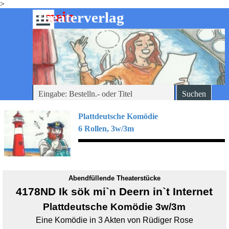
>
Direkt zum Seiteninhalt
mein
-theaterverlag
Menü überspringen
Suchen
Plattdeutsche
Komödie
6 Rollen, 3w/3m
Abendfüllende Theaterstücke
4178ND Ik sök mi`n Deern in`t Internet
Plattdeutsche Komödie 3w/3m
Eine Komödie in 3 Akten von Rüdiger Rose