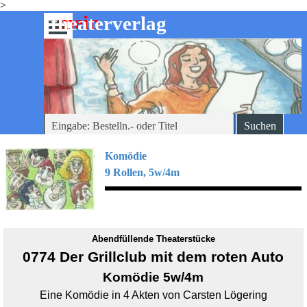
>
Direkt zum Seiteninhalt
mein
-theaterverlag
Menü überspringen
Suchen
Komödie
9 Rollen, 5w/4m
Abendfüllende Theaterstücke
0774 Der Grillclub mit dem roten Auto
Komödie 5w/4m
Eine Komödie in 4 Akten von Carsten Lögering