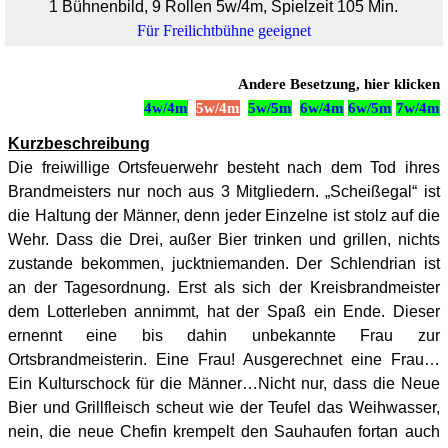
1 Bühnenbild, 9 Rollen 5w/4m, Spielzeit 105 Min.
Für Freilichtbühne geeignet
Andere Besetzung, hier klicken
4w/4m
5w/4m
5w/5m
6w/4m
6w/5m
7w/4m
Kurzbeschreibung
Die freiwillige Ortsfeuerwehr besteht nach dem Tod ihres
Brandmeisters nur noch aus 3 Mitgliedern. „Scheißegal“ ist
die Haltung der Männer, denn jeder Einzelne ist stolz auf die
Wehr. Dass die Drei, außer Bier trinken und grillen, nichts
zustande bekommen, jucktniemanden. Der Schlendrian ist
an der Tagesordnung. Erst als sich der Kreisbrandmeister
dem Lotterleben annimmt, hat der Spaß ein Ende. Dieser
ernennt eine bis dahin unbekannte Frau zur
Ortsbrandmeisterin. Eine Frau! Ausgerechnet eine Frau…
Ein Kulturschock für die Männer…Nicht nur, dass die Neue
Bier und Grillfleisch scheut wie der Teufel das Weihwasser,
nein, die neue Chefin krempelt den Sauhaufen fortan auch