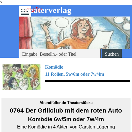
>
Direkt zum Seiteninhalt
mein
-theaterverlag
Menü überspringen
Suchen
Komödie
11 Rollen, 5w/6m oder 7w/4m
Abendfüllende Theaterstücke
0764 Der Grillclub mit dem roten Auto
Komödie 6w/5m oder 7w/4m
Eine Komödie in 4 Akten von Carsten Lögering