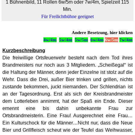
1 Bühnenbild, 11 Rollen 6w/5m oder 7w/4m, Spielzeit 115
Min.
Für Freilichtbühne geeignet
Andere Besetzung, hier klicken
4w/4m
5w/4m
5w/5m
6w/4m
6w/5m
7w/4m
Kurzbeschreibung
Die freiwillige Ortsfeuerwehr besteht nach dem Tod ihres
Brandmeisters nur noch aus 3 Mitgliedern. „Scheißegal“ ist
die Haltung der Männer, denn jeder Einzelne ist stolz auf die
Wehr. Dass die Drei, außer Bier trinken und grillen, nichts
zustande bekommen, juckt niemanden. Der Schlendrian ist
an der Tagesordnung. Erst als sich der Kreisbrandmeister
dem Lotterleben annimmt, hat der Spaß ein Ende. Dieser
ernennt eine bis dahin unbekannte Frau zur
Ortsbrandmeisterin. Eine Frau! Ausgerechnet eine Frau…
Ein Kulturschock für die Männer…Nicht nur, dass die Neue
Bier und Grillfleisch scheut wie der Teufel das Weihwasser,