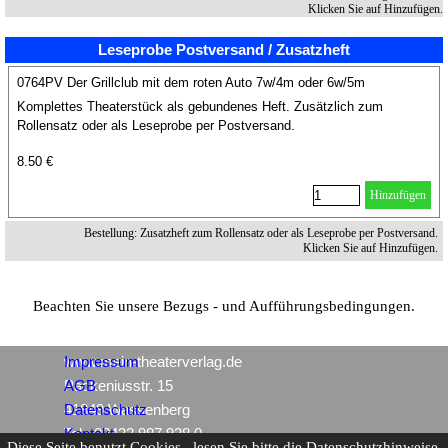
Klicken Sie auf Hinzufügen.
Leseprobe Postversand / Zusatzheft
0764PV Der Grillclub mit dem roten Auto 7w/4m oder 6w/5m
Komplettes Theaterstück als gebundenes Heft. Zusätzlich zum
Rollensatz oder als Leseprobe per Postversand.
8.50 €
Hinzufügen
Bestellung: Zusatzheft zum Rollensatz oder als Leseprobe per Postversand.
Klicken Sie auf Hinzufügen.
Beachten Sie unsere Bezugs - und Aufführungsbedingungen.
www.mein-theaterverlag.de
Impressum
Packeniusstr. 15
AGB
41849 Wassenberg
Datenschutz
Tel.: 02432 987 928 0
Kontakt
Diese Seite benutzt Cookies , lesen Sie bitte die Datenschutzhinweise.