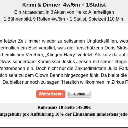
Krimi & Dinner
4w/5m + 1Statist
Ein
Mitratekrimi
in 3 Akten von Heiko Allerheiligen
1 Bühnenbild, 9
Rollen 4w/5m + 1 Statist, Spielzeit 110 Min.
n letzter Zeit immer wieder zu seltsamen Unglücksfällen, we
rmutlich ein Esel vergiftet, was die Tierschützerin Doris Sträs
heimlichen Verehrer, „Klingen-Harry“ verletzt. Als kurz darauf 
r etwas sonderbare Kommissar Justus Jensen mit seiner ehrgei
storbenen ein. Doch nicht nur die Zirkusdirektorin Julia Farfa
sich sehr zu dem Clown Benno hingezogen fühlt. Da bleibt die F
 Da bleibt nur noch zu sagen:“Herzlich willkommen im Zirkus Fa
Rollensatz 10 Hefte 149,00€
ngsgebühr pro Aufführung 10% der Einnahmen mindestens jedo