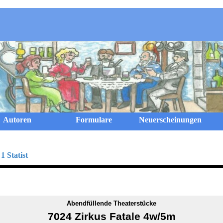
Menü überspringen
Autoren
Formulare
Neuerscheinungen
1 Statist
Abendfüllende Theaterstücke
7024 Zirkus Fatale 4w/5m