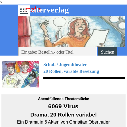
>
Direkt zum Seiteninhalt
mein
-theaterverlag
Menü überspringen
Suchen
Schul- / Jugendtheater
20 Rollen, varable Besetzung
Abendfüllende Theaterstücke
6069 Virus
Drama, 20 Rollen variabel
Ein Drama in 6 Akten von Christian Oberthaler