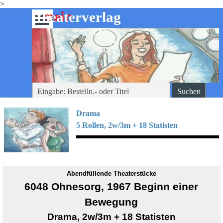
>
Direkt zum Seiteninhalt
mein
-theaterverlag
Menü überspringen
Suchen
Drama
5 Rollen, 2w/3m + 18 Statisten
Abendfüllende Theaterstücke
6048 Ohnesorg, 1967 Beginn einer
Bewegung
Drama, 2w/3m + 18 Statisten