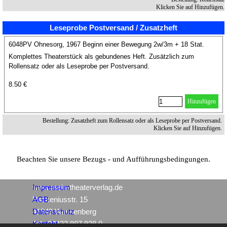
Klicken Sie auf Hinzufügen.
Leseprobe Postversand / Zusatzheft
6048PV Ohnesorg, 1967 Beginn einer Bewegung 2w/3m + 18 Stat.
Komplettes Theaterstück als gebundenes Heft. Zusätzlich zum
Rollensatz oder als Leseprobe per Postversand.
8.50 €
Hinzufügen
Bestellung: Zusatzheft zum Rollensatz oder als Leseprobe per Postversand.
Klicken Sie auf Hinzufügen.
Beachten Sie unsere Bezugs - und Aufführungsbedingungen.
www.mein-theaterverlag.de
Impressum
Packeniusstr. 15
AGB
41849 Wassenberg
Datenschutz
Tel.: 02432 987 928 0
Kontakt