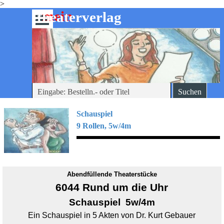
>
Direkt zum Seiteninhalt
mein
-theaterverlag
Menü überspringen
Suchen
Schauspiel
9 Rollen, 5w/4m
Abendfüllende Theaterstücke
6044 Rund um die Uhr
Schauspiel 5w/4m
Ein Schauspiel in 5 Akten von Dr. Kurt Gebauer