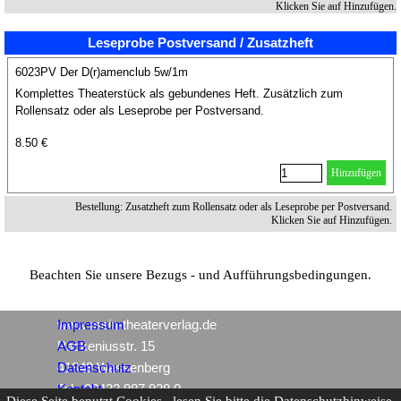
Klicken Sie auf Hinzufügen.
Leseprobe Postversand / Zusatzheft
6023PV Der D(r)amenclub 5w/1m
Komplettes Theaterstück als gebundenes Heft. Zusätzlich zum
Rollensatz oder als Leseprobe per Postversand.
8.50 €
Hinzufügen
Bestellung: Zusatzheft zum Rollensatz oder als Leseprobe per Postversand.
Klicken Sie auf Hinzufügen.
Beachten Sie unsere Bezugs - und Aufführungsbedingungen.
www.mein-theaterverlag.de
Impressum
Packeniusstr. 15
AGB
41849 Wassenberg
Datenschutz
Tel.: 02432 987 928 0
Kontakt