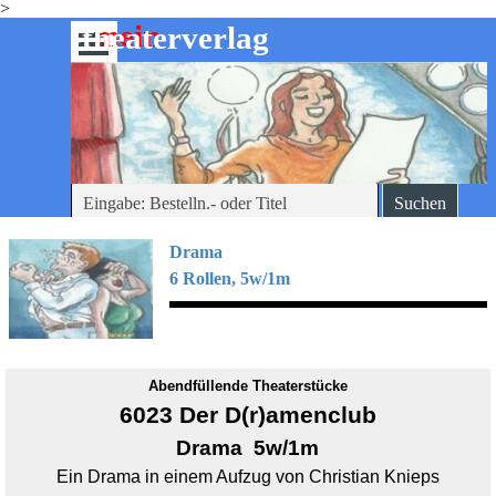
>
Direkt zum Seiteninhalt
mein
-theaterverlag
Menü überspringen
Suchen
Drama
6 Rollen, 5w/1m
Abendfüllende Theaterstücke
6023 Der D(r)amenclub
Drama 5w/1m
Ein Drama in einem Aufzug von Christian Knieps