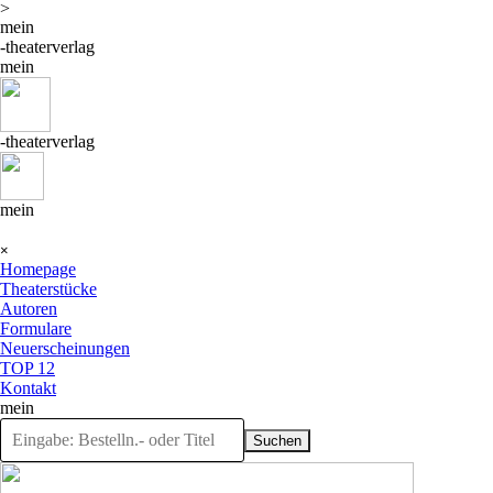
>
Direkt zum Seiteninhalt
mein
-theaterverlag
mein
-theaterverlag
mein
Menü überspringen
×
Homepage
Theaterstücke
Autoren
Formulare
Neuerscheinungen
TOP 12
Kontakt
mein
Suchen