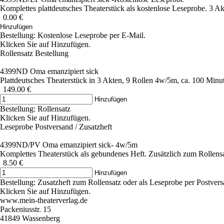
Komplettes plattdeutsches Theaterstück als kostenlose Leseprobe. 3 A
Preis ohne Rabatt
0.00 €
Hinzufügen
Bestellung: Kostenlose Leseprobe per E-Mail.
Klicken Sie auf Hinzufügen.
Rollensatz Bestellung
4399ND Oma emanzipiert sick
Plattdeutsches Theaterstück in 3 Akten, 9 Rollen 4w/5m, ca. 100 Min
Preis ohne Rabatt
149.00 €
Hinzufügen
Bestellung: Rollensatz
Klicken Sie auf Hinzufügen.
Leseprobe Postversand / Zusatzheft
4399ND/PV Oma emanzipiert sick- 4w/5m
Komplettes Theaterstück als gebundenes Heft. Zusätzlich zum Rollensa
Preis ohne Rabatt
8.50 €
Hinzufügen
Bestellung: Zusatzheft zum Rollensatz oder als Leseprobe per Postvers
Klicken Sie auf Hinzufügen.
www.mein-theaterverlag.de
Packeniusstr. 15
41849 Wassenberg