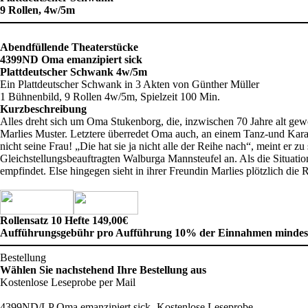
9 Rollen, 4w/5m
Abendfüllende Theaterstücke
4399ND Oma emanzipiert sick
Plattdeutscher Schwank 4w/5m
Ein Plattdeutscher Schwank in 3 Akten von Günther Müller
1 Bühnenbild, 9 Rollen 4w/5m, Spielzeit 100 Min.
Kurzbeschreibung
Alles dreht sich um Oma Stukenborg, die, inzwischen 70 Jahre alt gewor
Marlies Muster. Letztere überredet Oma auch, an einem Tanz-und Karate
nicht seine Frau! „Die hat sie ja nicht alle der Reihe nach“, meint 
Gleichstellungsbeauftragten Walburga Mannsteufel an. Als die Situation
empfindet. Else hingegen sieht in ihrer Freundin Marlies plötzlich d
Rollensatz 10 Hefte 149,00€
Aufführungsgebühr pro Aufführung 10% der Einnahmen mindest
Bestellung
Wählen Sie nachstehend Ihre Bestellung aus
Kostenlose Leseprobe per Mail
4399ND/LP Oma emanzipiert sick -Kostenlose Leseprobe