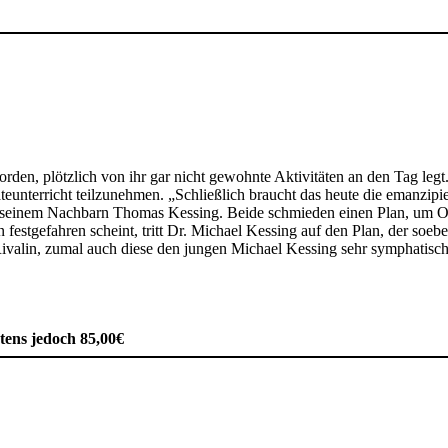
den, plötzlich von ihr gar nicht gewohnte Aktivitäten an den Tag legt.
unterricht teilzunehmen. „Schließlich braucht das heute die emanzipier
er zu seinem Nachbarn Thomas Kessing. Beide schmieden einen Plan, um 
 festgefahren scheint, tritt Dr. Michael Kessing auf den Plan, der soe
ie Rivalin, zumal auch diese den jungen Michael Kessing sehr symphati
ens jedoch 85,00€