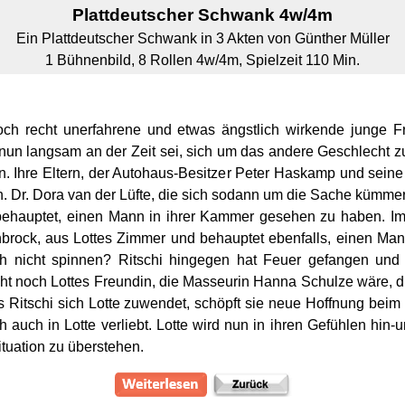
Plattdeutscher Schwank 4w/4m
Ein Plattdeutscher Schwank in 3 Akten von Günther Müller
1 Bühnenbild, 8 Rollen 4w/4m,
Spielzeit 110 Min.
och recht unerfahrene und etwas ängstlich wirkende junge Fr
s nun langsam an der Zeit sei, sich um das andere Geschlecht z
en. Ihre Eltern, der Autohaus-Besitzer Peter Haskamp und sein
n. Dr. Dora van der Lüfte, die sich sodann um die Sache kümme
ehauptet, einen Mann in ihrer Kammer gesehen zu haben. Im
brock, aus Lottes Zimmer und behauptet ebenfalls, einen Ma
och nicht spinnen? Ritschi hingegen hat Feuer gefangen und l
 noch Lottes Freundin, die Masseurin Hanna Schulze wäre, die
ss Ritschi sich Lotte zuwendet, schöpft sie neue Hoffnung beim
h auch in Lotte verliebt. Lotte wird nun in ihren Gefühlen hin-u
ituation zu überstehen.