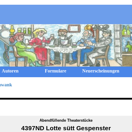
Menü überspringen
Autoren
Formulare
Neuerscheinungen
chwank
Abendfüllende Theaterstücke
4397ND Lotte sütt Gespenster