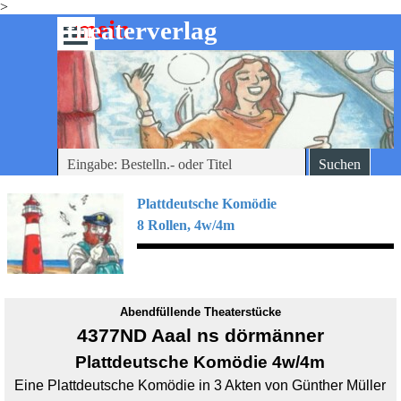
>
Direkt zum Seiteninhalt
mein
-theaterverlag
Menü überspringen
Suchen
Plattdeutsche
Komödie
8 Rollen, 4w/4m
Abendfüllende Theaterstücke
4377ND Aaal ns dörmänner
Plattdeutsche Komödie 4w/4m
Eine Plattdeutsche Komödie in 3 Akten von Günther Müller