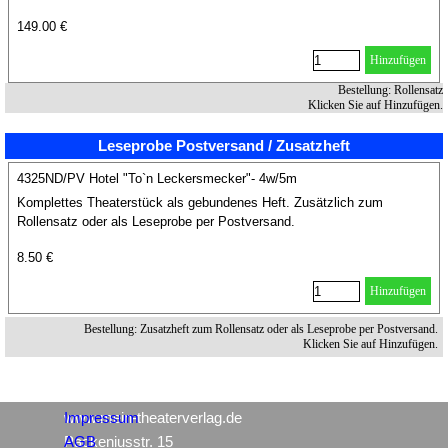
Rollensatz 10 Hefte (DIN A5 Format).
149.00 €
Hinzufügen
Bestellung: Rollensatz
Klicken Sie auf Hinzufügen.
Leseprobe Postversand / Zusatzheft
4325ND/PV Hotel "To`n Leckersmecker"- 4w/5m
Komplettes Theaterstück als gebundenes Heft. Zusätzlich zum
Rollensatz oder als Leseprobe per Postversand.
8.50 €
Hinzufügen
Bestellung: Zusatzheft zum Rollensatz oder als Leseprobe per Postversand.
Klicken Sie auf Hinzufügen.
www.mein-theaterverlag.de
Impressum
Packeniusstr. 15
AGB