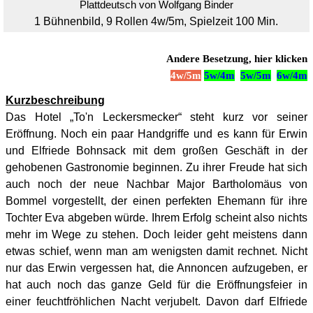
Plattdeutsch von Wolfgang Binder
1 Bühnenbild, 9 Rollen 4w/5m, Spielzeit 100 Min.
Andere Besetzung, hier klicken
4w/5m
5w/4m
5w/5m
6w/4m
Kurzbeschreibung
Das Hotel „To'n Leckersmecker“ steht kurz vor seiner
Eröffnung. Noch ein paar Handgriffe und es kann für Erwin
und Elfriede Bohnsack mit dem großen Geschäft in der
gehobenen Gastronomie beginnen. Zu ihrer Freude hat sich
auch noch der neue Nachbar Major Bartholomäus von
Bommel vorgestellt, der einen perfekten Ehemann für ihre
Tochter Eva abgeben würde. Ihrem Erfolg scheint also nichts
mehr im Wege zu stehen. Doch leider geht meistens dann
etwas schief, wenn man am wenigsten damit rechnet. Nicht
nur das Erwin vergessen hat, die Annoncen aufzugeben, er
hat auch noch das ganze Geld für die Eröffnungsfeier in
einer feuchtfröhlichen Nacht verjubelt. Davon darf Elfriede