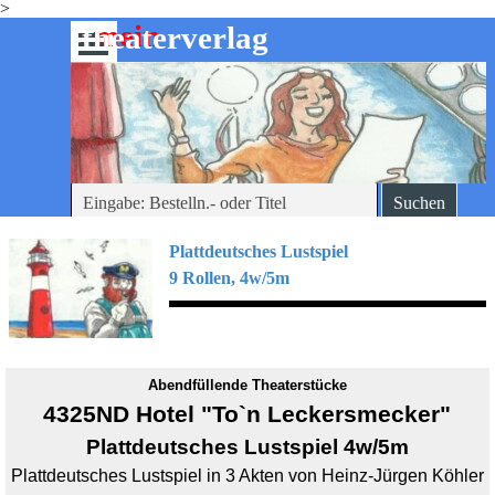
>
Direkt zum Seiteninhalt
mein
-theaterverlag
Menü überspringen
Suchen
Plattdeutsches Lustspiel
9 Rollen, 4w/5m
Abendfüllende Theaterstücke
4325ND Hotel "To`n Leckersmecker"
Plattdeutsches Lustspiel 4w/5m
Plattdeutsches Lustspiel in 3 Akten von Heinz-Jürgen Köhler