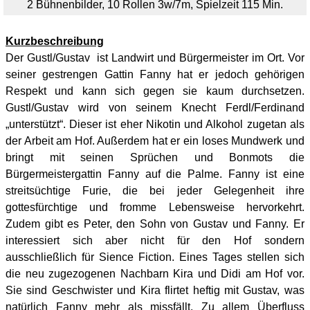
2 Bühnenbilder, 10 Rollen 3w/7m, Spielzeit 115 Min.
Kurzbeschreibung
Der Gustl/Gustav ist Landwirt und Bürgermeister im Ort. Vor
seiner gestrengen Gattin Fanny hat er jedoch gehörigen
Respekt und kann sich gegen sie kaum durchsetzen.
Gustl/Gustav wird von seinem Knecht Ferdl/Ferdinand
„unterstützt“. Dieser ist eher Nikotin und Alkohol zugetan als
der Arbeit am Hof. Außerdem hat er ein loses Mundwerk und
bringt mit seinen Sprüchen und Bonmots die
Bürgermeistergattin Fanny auf die Palme. Fanny ist eine
streitsüchtige Furie, die bei jeder Gelegenheit ihre
gottesfürchtige und fromme Lebensweise hervorkehrt.
Zudem gibt es Peter, den Sohn von Gustav und Fanny. Er
interessiert sich aber nicht für den Hof sondern
ausschließlich für Sience Fiction. Eines Tages stellen sich
die neu zugezogenen Nachbarn Kira und Didi am Hof vor.
Sie sind Geschwister und Kira flirtet heftig mit Gustav, was
natürlich Fanny mehr als missfällt. Zu allem Überfluss