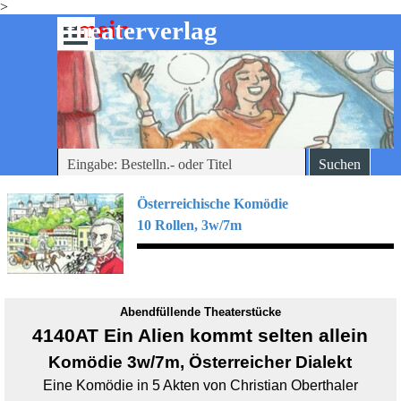
>
Direkt zum Seiteninhalt
mein
-theaterverlag
Menü überspringen
Suchen
Österreichische Komödie
10 Rollen, 3w/7m
Abendfüllende Theaterstücke
4140AT Ein Alien kommt selten allein
Komödie 3w/7m,
Österreicher Dialekt
Eine Komödie in 5 Akten von Christian Oberthaler