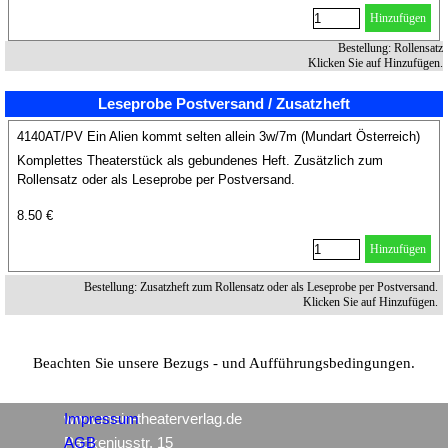
Hinzufügen
Bestellung: Rollensatz
Klicken Sie auf Hinzufügen.
Leseprobe Postversand / Zusatzheft
4140AT/PV Ein Alien kommt selten allein 3w/7m (Mundart Österreich)
Komplettes Theaterstück als gebundenes Heft. Zusätzlich zum
Rollensatz oder als Leseprobe per Postversand.
8.50 €
Hinzufügen
Bestellung: Zusatzheft zum Rollensatz oder als Leseprobe per Postversand.
Klicken Sie auf Hinzufügen.
Beachten Sie unsere Bezugs - und Aufführungsbedingungen.
www.mein-theaterverlag.de
Impressum
Packeniusstr. 15
AGB