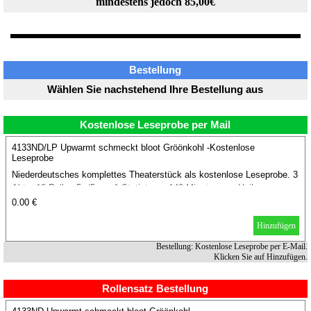
mindestens jedoch 85,00€
Bestellung
Wählen Sie nachstehend Ihre Bestellung aus
Kostenlose Leseprobe per Mail
4133ND/LP Upwarmt schmeckt bloot Gröönkohl -Kostenlose
Leseprobe
Niederdeutsches komplettes Theaterstück als kostenlose Leseprobe. 3
Akte, 10 Rollen 5w/5m + 1 Statist, ca. 140 Minuten von Heiko
Allerheiligen und Sonja Knutzen.
0.00 €
Hinzufügen
Bestellung: Kostenlose Leseprobe per E-Mail.
Klicken Sie auf Hinzufügen.
Rollensatz Bestellung