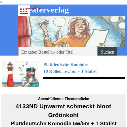
>
Direkt zum Seiteninhalt
mein
-theaterverlag
Menü überspringen
Suchen
Plattdeutsche Komödie
10 Rollen, 5w/5m + 1 Statist
Abendfüllende Theaterstücke
4133ND Upwarmt schmeckt bloot
Gröönkohl
Plattdeutsche
Komödie 5w/5m + 1 Statist