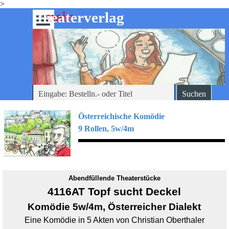
>
Direkt zum Seiteninhalt
mein
-theaterverlag
Menü überspringen
Suchen
Österreichische Komödie
9 Rollen, 5w/4m
Abendfüllende Theaterstücke
4116AT Topf sucht Deckel
Komödie 5w/4m,
Österreicher Dialekt
Eine Komödie in 5 Akten von Christian Oberthaler