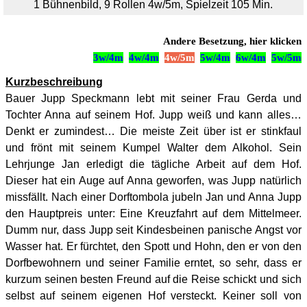
1 Bühnenbild, 9 Rollen 4w/5m, Spielzeit 105 Min.
Andere Besetzung, hier klicken
3w/4m
4w/4m
4w/5m
5w/4m
6
w/4m
5w/5m
Kurzbeschreibung
Bauer Jupp Speckmann lebt mit seiner Frau Gerda und
Tochter Anna auf seinem Hof. Jupp weiß und kann alles…
Denkt er zumindest… Die meiste Zeit über ist er stinkfaul
und frönt mit seinem Kumpel Walter dem Alkohol. Sein
Lehrjunge Jan erledigt die tägliche Arbeit auf dem Hof.
Dieser hat ein Auge auf Anna geworfen, was Jupp natürlich
missfällt. Nach einer Dorftombola jubeln Jan und Anna Jupp
den Hauptpreis unter: Eine Kreuzfahrt auf dem Mittelmeer.
Dumm nur, dass Jupp seit Kindesbeinen panische Angst vor
Wasser hat. Er fürchtet, den Spott und Hohn, den er von den
Dorfbewohnern und seiner Familie erntet, so sehr, dass er
kurzum seinen besten Freund auf die Reise schickt und sich
selbst auf seinem eigenen Hof versteckt. Keiner soll von