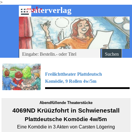
>
Direkt zum Seiteninhalt
mein
-theaterverlag
Menü überspringen
Suchen
Freilichttheater Plattdeutsch
Komödie, 9
Rollen 4w/5m
Abendfüllende Theaterstücke
4069ND Krüüzfohrt in Schwienestall
Plattdeutsche
Komödie 4w/5m
Eine Komödie in 3 Akten von Carsten Lögering