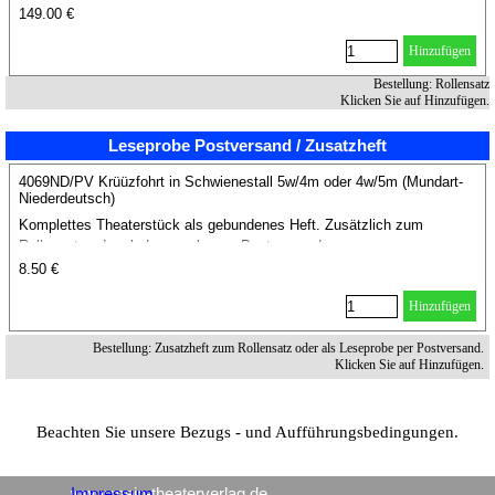
149.00 €
Hinzufügen
Bestellung: Rollensatz
Klicken Sie auf Hinzufügen.
Leseprobe Postversand / Zusatzheft
4069ND/PV Krüüzfohrt in Schwienestall 5w/4m oder 4w/5m (Mundart-
Niederdeutsch)
Komplettes Theaterstück als gebundenes Heft. Zusätzlich zum
Rollensatz oder als Leseprobe per Postversand.
8.50 €
Hinzufügen
Bestellung: Zusatzheft zum Rollensatz oder als Leseprobe per Postversand.
Klicken Sie auf Hinzufügen.
Beachten Sie unsere Bezugs - und Aufführungsbedingungen.
www.mein-theaterverlag.de
Impressum