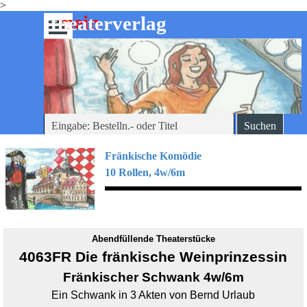
>
Direkt zum Seiteninhalt
mein
-theaterverlag
Menü überspringen
Suchen
Fränkische Komödie
10 Rollen, 4w/6m
Abendfüllende Theaterstücke
4063FR Die fränkische Weinprinzessin
Fränkischer Schwank
4w/6m
Ein Schwank in 3 Akten von Bernd Urlaub