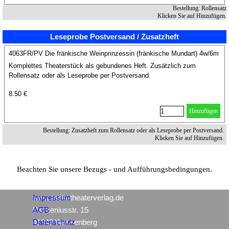
Bestellung: Rollensatz
Klicken Sie auf Hinzufügen.
Leseprobe Postversand / Zusatzheft
4063FR/PV Die fränkische Weinprinzessin (fränkische Mundart) 4w/6m
Komplettes Theaterstück als gebundenes Heft. Zusätzlich zum
Rollensatz oder als Leseprobe per Postversand.
8.50 €
Hinzufügen
Bestellung: Zusatzheft zum Rollensatz oder als Leseprobe per Postversand.
Klicken Sie auf Hinzufügen.
Beachten Sie unsere Bezugs - und Aufführungsbedingungen.
www.mein-theaterverlag.de
Impressum
Packeniusstr. 15
AGB
41849 Wassenberg
Datenschutz