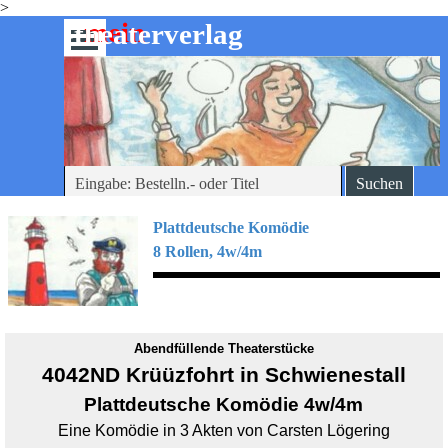
>
Direkt zum Seiteninhalt
mein
-theaterverlag
Menü überspringen
Suchen
Plattdeutsche
Komödie
8 Rollen, 4w/4m
Abendfüllende Theaterstücke
4042ND Krüüzfohrt in Schwienestall
Plattdeutsche
Komödie 4w/4m
Eine Komödie in 3 Akten von Carsten Lögering