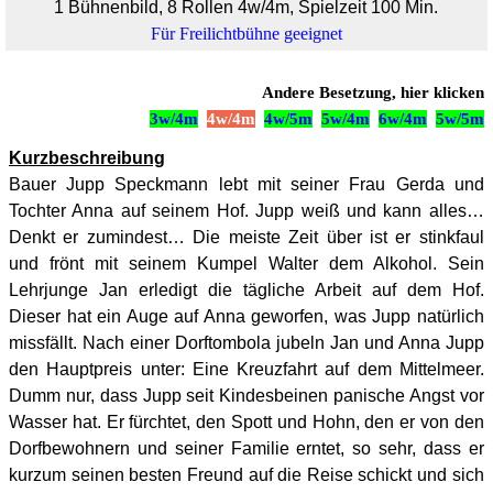
1 Bühnenbild, 8 Rollen 4w/4m, Spielzeit 100 Min.
Für Freilichtbühne geeignet
Andere Besetzung, hier klicken
3w/4m
4w/4m
4w/5m
5w/4m
6
w/4m
5w/5m
Kurzbeschreibung
Bauer Jupp Speckmann lebt mit seiner Frau Gerda und
Tochter Anna auf seinem Hof. Jupp weiß und kann alles…
Denkt er zumindest… Die meiste Zeit über ist er stinkfaul
und frönt mit seinem Kumpel Walter dem Alkohol. Sein
Lehrjunge Jan erledigt die tägliche Arbeit auf dem Hof.
Dieser hat ein Auge auf Anna geworfen, was Jupp natürlich
missfällt. Nach einer Dorftombola jubeln Jan und Anna Jupp
den Hauptpreis unter: Eine Kreuzfahrt auf dem Mittelmeer.
Dumm nur, dass Jupp seit Kindesbeinen panische Angst vor
Wasser hat. Er fürchtet, den Spott und Hohn, den er von den
Dorfbewohnern und seiner Familie erntet, so sehr, dass er
kurzum seinen besten Freund auf die Reise schickt und sich