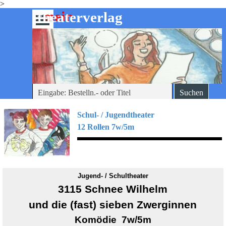
>
Direkt zum Seiteninhalt
mein
-theaterverlag
Menü überspringen
Suchen
Schul- / Jugendtheater
12 Rollen 7w/5m
Jugend- / Schultheater
3115 Schnee Wilhelm
und die (fast) sieben Zwerginnen
Komödie 7w/5m