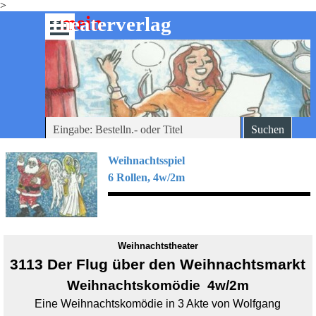
>
Direkt zum Seiteninhalt
mein
-theaterverlag
Menü überspringen
Suchen
Weihnachtsspiel
6 Rollen, 4w/2m
Weihnachtstheater
3113 Der Flug über den Weihnachtsmarkt
Weihnachtskomödie 4w/2m
Eine Weihnachtskomödie in 3 Akte von
Wolfgang