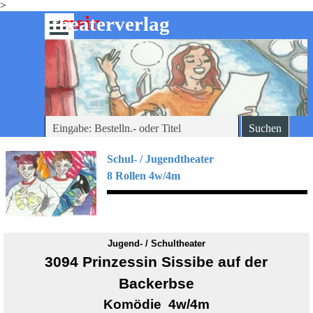
>
Direkt zum Seiteninhalt
mein
-theaterverlag
Menü überspringen
Suchen
Schul- / Jugendtheater
8 Rollen 4w/4m
Jugend- / Schultheater
3094
Prinzessin Sissibe auf der
Backerbse
Komödie 4w/4m