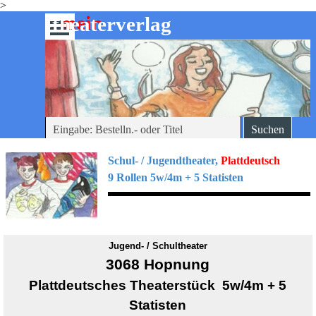
>
Direkt zum Seiteninhalt
mein
-theaterverlag
Menü überspringen
Suchen
Schul- / Jugendtheater
,
Plattdeutsch
9 Rollen 5w/4m + 5 Statisten
Jugend- / Schultheater
3068 Hopnung
Plattdeutsches Theaterstück 5w/4m + 5
Statisten