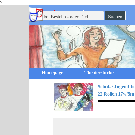
>
Direkt zum Seiteninhalt
-theaterverlag
mein
Suchen
Homepage
Theaterstücke
Schul- / Jugendth
22 Rollen 17w/5m