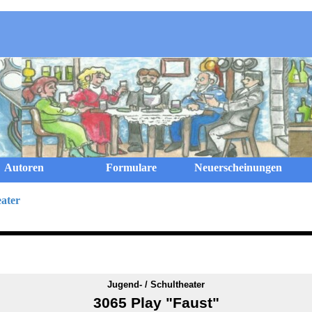
Menü überspringen
Autoren
Formulare
Neuerscheinungen
eater
Jugend- / Schultheater
3065 Play "Faust"