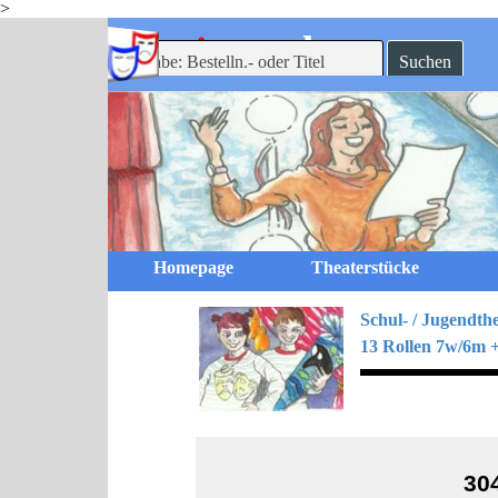
>
Direkt zum Seiteninhalt
-theaterverlag
mein
Suchen
Homepage
Theaterstücke
Schul- / Jugendth
13 Rollen 7w/6m +
30