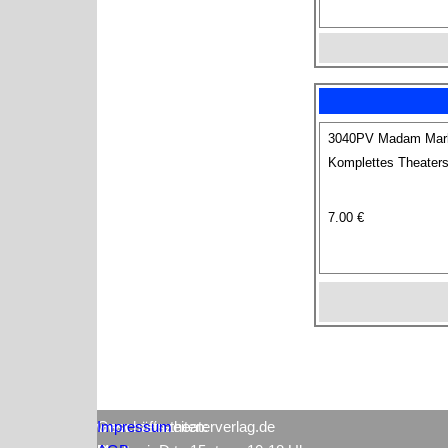
3040PV Madam Marla 
Komplettes Theaters
7.00 €
www.mein-theaterverlag.de
Impressum
Geschäftszeiten: