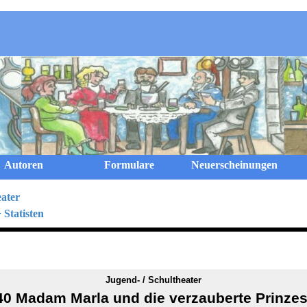
Menü überspringen
Autoren
Formulare
Neuerscheinungen
eater
 Statisten
Jugend- / Schultheater
40 Madam Marla und die verzauberte Prinzes