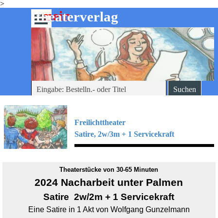
>
Direkt zum Seiteninhalt
mein
-theaterverlag
Menü überspringen
Suchen
Freilichttheater
Satire, 2w/3m + 1 Servicekraft
Theaterstücke von 30-65 Minuten
2024 Nacharbeit unter Palmen
Satire 2w/2m + 1 Servicekraft
Eine Satire in 1 Akt von Wolfgang Gunzelmann