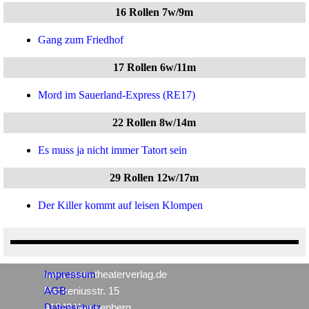
16 Rollen 7w/9m
Gang zum Friedhof
17 Rollen 6w/11m
Mord im Sauerland-Express (RE17)
22 Rollen 8w/14m
Es muss ja nicht immer Tatort sein
29 Rollen 12w/17m
Der Killer kommt auf leisen Klompen
www.mein-theaterverlag.de
Impressum
Packeniusstr. 15
AGB
41849 Wassenberg
Datenschutz