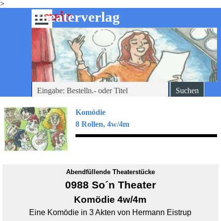
>
Direkt zum Seiteninhalt
mein
-theaterverlag
Menü überspringen
Suchen
Komödie
8 Rollen, 4w/4m
Abendfüllende Theaterstücke
0988 So´n Theater
Komödie 4w/4m
Eine Komödie in 3 Akten von Hermann Eistrup