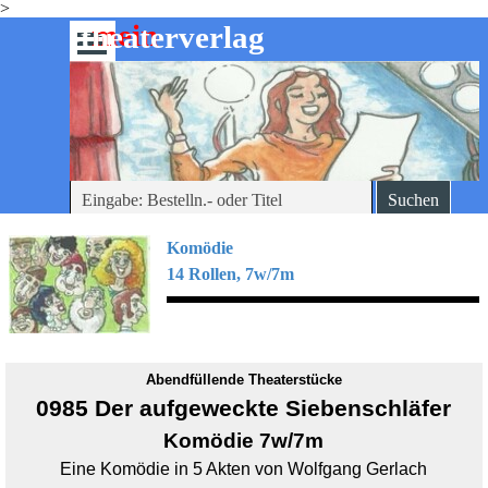
>
Direkt zum Seiteninhalt
mein
-theaterverlag
Menü überspringen
Suchen
Komödie
14 Rollen, 7w/7m
Abendfüllende Theaterstücke
0985 Der aufgeweckte Siebenschläfer
Komödie 7w/7m
Eine Komödie in 5 Akten von Wolfgang Gerlach