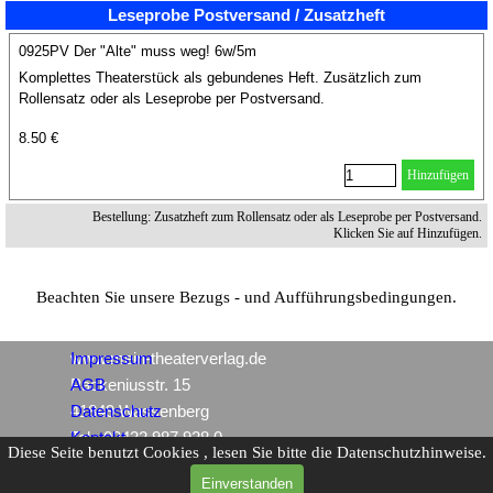
Leseprobe Postversand / Zusatzheft
0925PV Der "Alte" muss weg! 6w/5m
Komplettes Theaterstück als gebundenes Heft. Zusätzlich zum
Rollensatz oder als Leseprobe per Postversand.
8.50 €
Hinzufügen
Bestellung: Zusatzheft zum Rollensatz oder als Leseprobe per Postversand.
Klicken Sie auf Hinzufügen.
Beachten Sie unsere Bezugs - und Aufführungsbedingungen.
www.mein-theaterverlag.de
Impressum
Packeniusstr. 15
AGB
41849 Wassenberg
Datenschutz
Tel.: 02432 987 928 0
Kontakt
Diese Seite benutzt Cookies , lesen Sie bitte die Datenschutzhinweise.
Einverstanden