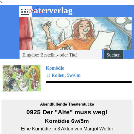
>
Direkt zum Seiteninhalt
mein
-theaterverlag
Menü überspringen
Suchen
Komödie
11 Rollen, 5w/6m
Abendfüllende Theaterstücke
0925 Der "Alte" muss weg!
Komödie 6w/5m
Eine Komödie in 3 Akten von Margot Weller