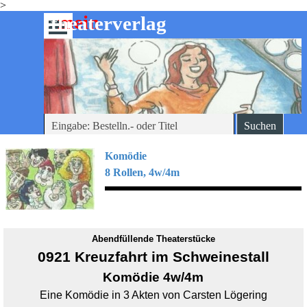
>
Direkt zum Seiteninhalt
mein
-theaterverlag
Menü überspringen
Suchen
Komödie
8 Rollen, 4w/4m
Abendfüllende Theaterstücke
0921 Kreuzfahrt im Schweinestall
Komödie 4w/4m
Eine Komödie in 3 Akten von Carsten Lögering