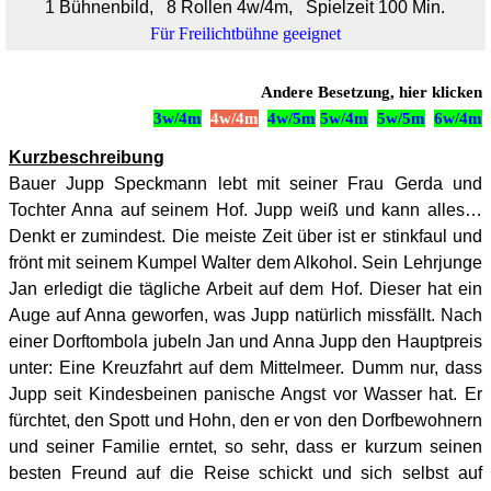
1 Bühnenbild, 8 Rollen 4w/4m, Spielzeit 100 Min.
Für Freilichtbühne geeignet
Andere Besetzung, hier klicken
3w/4m
4w/4m
4w/5m
5w/4m
5w/5m
6w/4m
Kurzbeschreibung
Bauer Jupp Speckmann lebt mit seiner Frau Gerda und
Tochter Anna auf seinem Hof. Jupp weiß und kann alles…
Denkt er zumindest. Die meiste Zeit über ist er stinkfaul und
frönt mit seinem Kumpel Walter dem Alkohol. Sein Lehrjunge
Jan erledigt die tägliche Arbeit auf dem Hof. Dieser hat ein
Auge auf Anna geworfen, was Jupp natürlich missfällt. Nach
einer Dorftombola jubeln Jan und Anna Jupp den Hauptpreis
unter: Eine Kreuzfahrt auf dem Mittelmeer. Dumm nur, dass
Jupp seit Kindesbeinen panische Angst vor Wasser hat. Er
fürchtet, den Spott und Hohn, den er von den Dorfbewohnern
und seiner Familie erntet, so sehr, dass er kurzum seinen
besten Freund auf die Reise schickt und sich selbst auf