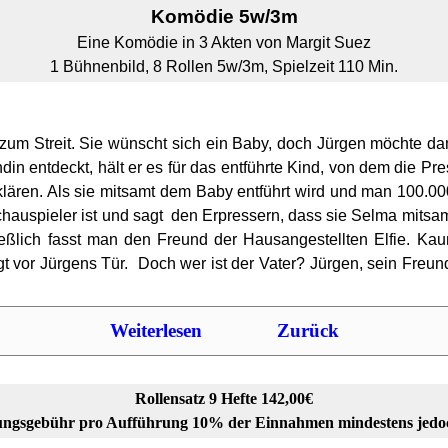
Komödie 5w/3m
Eine Komödie in 3 Akten von Margit Suez
1 Bühnenbild, 8 Rollen 5w/3m, Spielzeit 110 Min.
um Streit. Sie wünscht sich ein Baby, doch Jürgen möchte dam
n entdeckt, hält er es für das entführte Kind, von dem die Press
ären. Als sie mitsamt dem Baby entführt wird und man 100.000
hauspieler ist und sagt den Erpressern, dass sie Selma mits
ießlich fasst man den Freund der Hausangestellten Elfie. Kau
gt vor Jürgens Tür. Doch wer ist der Vater? Jürgen, sein Freun
Weiterlesen
Zurück
Rollensatz 9 Hefte 142,00€
ngsgebühr pro Aufführung 10% der Einnahmen mindestens jedo