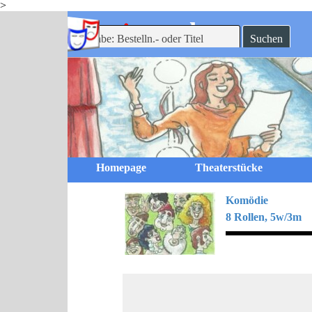
>
Direkt zum Seiteninhalt
-theaterverlag
mein
Suchen
Homepage
Theaterstücke
Komödie
8 Rollen, 5w/3m