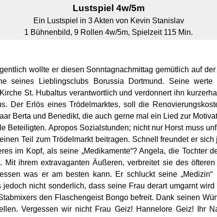
Lustspiel 4w/5m
Ein Lustspiel in 3 Akten von Kevin Stanislav
1 Bühnenbild, 9 Rollen 4w/5m, Spielzeit 115 Min.
Eigentlich wollte er diesen Sonntagnachmittag gemütlich auf de
ne seines Lieblingsclubs Borussia Dortmund. Seine werte G
irche St. Hubaltus verantwortlich und verdonnert ihn kurzer
. Der Erlös eines Trödelmarktes, soll die Renovierungskost
ar Berta und Benedikt, die auch gerne mal ein Lied zur Motiv
e Beteiligten. Apropos Sozialstunden; nicht nur Horst muss unf
einen Teil zum Trödelmarkt beitragen. Schnell freundet er sich 
res im Kopf, als seine „Medikamente“? Angela, die Tochter de
it ihrem extravaganten Äußeren, verbreitet sie des öfteren
erdessen was er am besten kann. Er schluckt seine „Medizi
jedoch nicht sonderlich, dass seine Frau derart umgarnt wir
 Stabmixers den Flaschengeist Bongo befreit. Dank seinen Wü
ellen. Vergessen wir nicht Frau Geiz! Hannelore Geiz! Ihr 