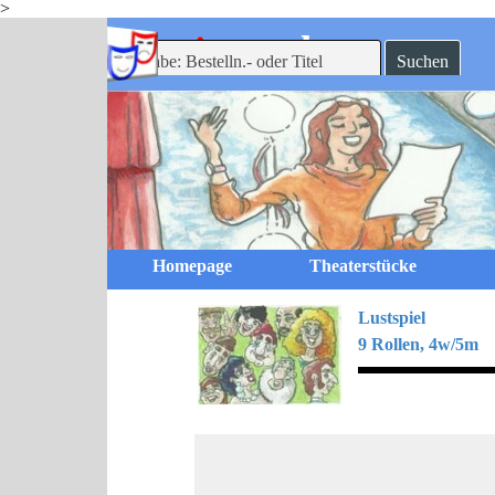
>
Direkt zum Seiteninhalt
-theaterverlag
mein
Suchen
Homepage
Theaterstücke
Lustspiel
9 Rollen, 4w/5m