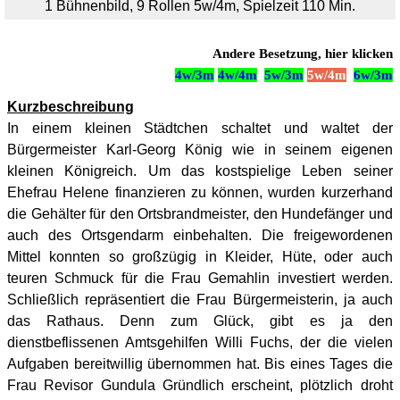
1 Bühnenbild, 9 Rollen 5w/4m, Spielzeit 110 Min.
Andere Besetzung, hier klicken
4w/3m
4w/4m
5w/3m
5w/4m
6
w/3m
Kurzbeschreibung
In einem kleinen Städtchen schaltet und waltet der
Bürgermeister Karl-Georg König wie in seinem eigenen
kleinen Königreich. Um das kostspielige Leben seiner
Ehefrau Helene finanzieren zu können, wurden kurzerhand
die Gehälter für den Ortsbrandmeister, den Hundefänger und
auch des Ortsgendarm einbehalten. Die freigewordenen
Mittel konnten so großzügig in Kleider, Hüte, oder auch
teuren Schmuck für die Frau Gemahlin investiert werden.
Schließlich repräsentiert die Frau Bürgermeisterin, ja auch
das Rathaus. Denn zum Glück, gibt es ja den
dienstbeflissenen Amtsgehilfen Willi Fuchs, der die vielen
Aufgaben bereitwillig übernommen hat. Bis eines Tages die
Frau Revisor Gundula Gründlich erscheint, plötzlich droht