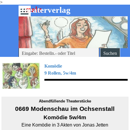
>
Direkt zum Seiteninhalt
mein
-theaterverlag
Menü überspringen
Suchen
Komödie
9 Rollen, 5w/4m
Abendfüllende Theaterstücke
0669 Modenschau im Ochsenstall
Komödie 5w/4m
Eine Komödie in 3 Akten von Jonas Jetten