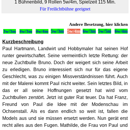
1 Bühnenbild, 9 Rollen 5w/4m, Spielzeit 115 Min.
Für Freilichtbühne geeignet
Andere Besetzung, hier klicken
5w/3m
5w/4m
6
w/3m
5
w/5m
6w/4m
3w/3m
4w/3m
4
w/4m
Kurzbeschreibung
Paul Hartmann, Landwirt und Hobbymaler hat seinen Hof
runter gewirtschaftet. Seine vermeintlich letzte Rettung: der
neue Zuchtbulle Bruno. Doch der weigert sich seine Arbeit
zu erledigen. Bruno interessiert sich nur für das eigene
Geschlecht, was zu einigen Missverständnissen führt. Auch
mit der Malerei kommt Paul nicht weiter. Sein letztes Bild, in
das er all seine Hoffnungen gesetzt hat wird vom
Zuchtbullen zerstört. Jetzt ist guter Rat teuer. Da hat Franz,
Freund von Paul die Idee mit der Modenschau im
Ochsenstall. Als es dann endlich so weit ist, fallen die
Models aus und sie müssen ersetzt werden. Nun gerät erst
recht alles aus den Fugen. Mathilde, die Frau von Paul und