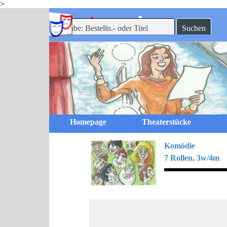
>
Direkt zum Seiteninhalt
-theaterverlag
mein
Suchen
Homepage
Theaterstücke
Komödie
7 Rollen, 3w/4m