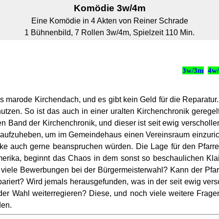
Komödie 3w/4m
Eine Komödie in 4 Akten von Reiner Schrade
1 Bühnenbild, 7 Rollen 3w/4m, Spielzeit 110 Min.
3w/3m
4w
as marode Kirchendach, und es gibt kein Geld für die Reparatu
tzen. So ist das auch in einer uralten Kirchenchronik gereg
n Band der Kirchenchronik, und dieser ist seit ewig verscholle
aufzuheben, um im Gemeindehaus einen Vereinsraum einzurichte
e auch gerne beanspruchen würden. Die Lage für den Pfarrer 
Amerika, beginnt das Chaos in dem sonst so beschaulichen Kla
so viele Bewerbungen bei der Bürgermeisterwahl? Kann der Pf
riert? Wird jemals herausgefunden, was in der seit ewig ver
 der Wahl weiterregieren? Diese, und noch viele weitere Frag
den.