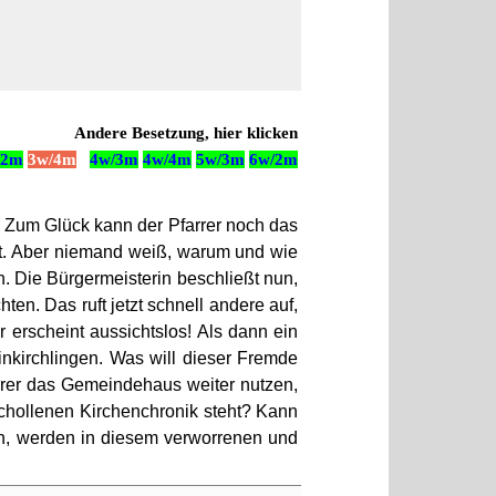
Andere Besetzung, hier klicken
/2m
3w/4m
4w/3m
4w/4m
5w/3m
6w/2m
r. Zum Glück kann der Pfarrer noch das
elt. Aber niemand weiß, warum und wie
n. Die Bürgermeisterin beschließt nun,
n. Das ruft jetzt schnell andere auf,
erscheint aussichtslos! Als dann ein
inkirchlingen. Was will dieser Fremde
arrer das Gemeindehaus weiter nutzen,
schollenen Kirchenchronik steht? Kann
en, werden in diesem verworrenen und