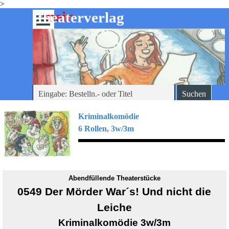
>
Direkt zum Seiteninhalt
mein
-theaterverlag
Menü überspringen
Suchen
Kriminalkomödie
6 Rollen, 3w/3m
Abendfüllende Theaterstücke
0549 Der Mörder War´s! Und nicht die
Leiche
Kriminalkomödie 3w/3m