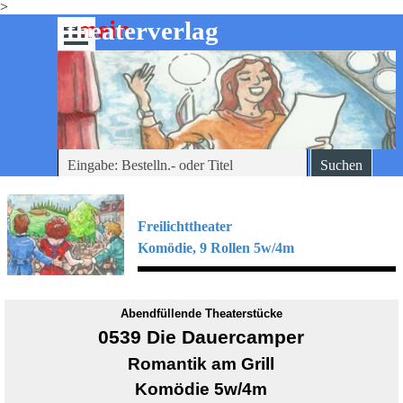
>
Direkt zum Seiteninhalt
mein
-theaterverlag
Menü überspringen
Suchen
Freilichttheater
Komödie, 9
Rollen 5w/4m
Abendfüllende Theaterstücke
0539 Die Dauercamper
Romantik am Grill
Komödie 5w/4m