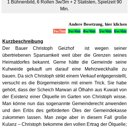
1 Bühnenbild, 6 Rollen 3w/3m + 2 Statisten, Spielzeit 90
Min.
Andere Besetzung, hier klicken
3w/3m
3w/4m
4w/4m
5w/4m
6w/4m
Kurzbeschreibung
Der Bauer Christoph Geizhof ist wegen seiner
übertriebenen Sparsamkeit weit über die Grenzen seines
Heimatdorfes bekannt. Gerne hätte die Gemeinde seine
Kuhweide gekauft um darauf eine Mehrzweckhalle zu
bauen. Da sich Christoph strikt einem Verkauf entgegenstellt,
versucht es die Bürgermeisterin mit einem Trick. Sie habe
gehört, dass der Scheich Marwan al Ölhahn aus Kuwait von
der Existenz einer Ölquelle im Garten von Christoph wisse.
Man könne nun das sogenannte Gemeinderecht anwenden
und den Erlös des geförderten Öles der Gemeindekasse
zukommen lassen. Man zeige aber in diesem Fall große
Kulanz – Christoph bekomme den vollen Ertrag der Ölquelle;