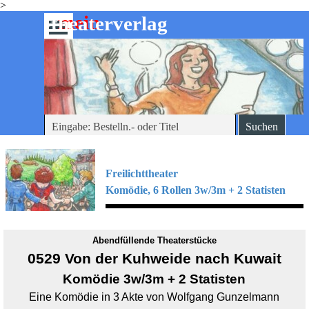
>
Direkt zum Seiteninhalt
mein
-theaterverlag
Menü überspringen
Suchen
Freilichttheater
Komödie, 6 Rollen 3w/3m + 2 Statisten
Abendfüllende Theaterstücke
0529 Von der Kuhweide nach Kuwait
Komödie 3w/3m + 2 Statisten
Eine Komödie in 3 Akte von Wolfgang Gunzelmann