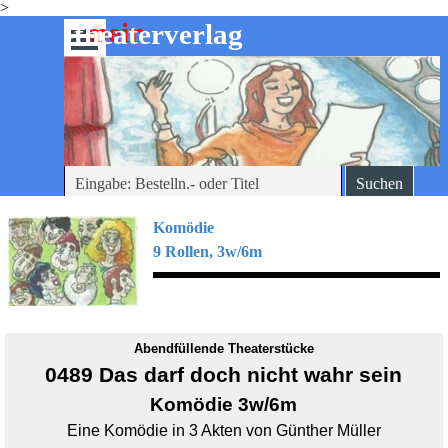
>
Direkt zum Seiteninhalt
mein
-theaterverlag
Menü überspringen
Suchen
Komödie
9 Rollen, 3w/6m
Abendfüllende Theaterstücke
0489 Das darf doch nicht wahr sein
Komödie 3w/6m
Eine Komödie in 3 Akten von Günther Müller