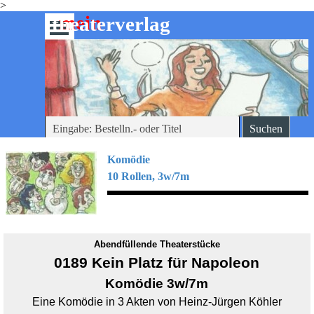
>
Direkt zum Seiteninhalt
mein
-theaterverlag
Menü überspringen
Suchen
Komödie
10 Rollen, 3w/7m
Abendfüllende Theaterstücke
0189 Kein Platz für Napoleon
Komödie 3w/7m
Eine Komödie in 3 Akten von Heinz-Jürgen Köhler