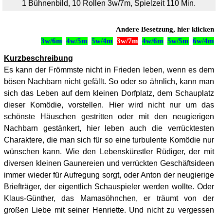
1 Bühnenbild, 10 Rollen 3w/7m, Spielzeit 110 Min.
Andere Besetzung, hier klicken
3w/6m
4w/5m
5w/4m
3w/7m
4w/6m
5w/5m
6w/4m
Kurzbeschreibung
Es kann der Frömmste nicht in Frieden leben, wenn es dem
bösen Nachbarn nicht gefällt. So oder so ähnlich, kann man
sich das Leben auf dem kleinen Dorfplatz, dem Schauplatz
dieser Komödie, vorstellen. Hier wird nicht nur um das
schönste Häuschen gestritten oder mit den neugierigen
Nachbarn gestänkert, hier leben auch die verrücktesten
Charaktere, die man sich für so eine turbulente Komödie nur
wünschen kann. Wie den Lebenskünstler Rüdiger, der mit
diversen kleinen Gaunereien und verrückten Geschäftsideen
immer wieder für Aufregung sorgt, oder Anton der neugierige
Briefträger, der eigentlich Schauspieler werden wollte. Oder
Klaus-Günther, das Mamasöhnchen, er träumt von der
großen Liebe mit seiner Henriette. Und nicht zu vergessen