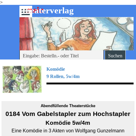
>
Direkt zum Seiteninhalt
mein
-theaterverlag
Menü überspringen
Suchen
Komödie
9 Rollen, 5w/4m
Abendfüllende Theaterstücke
0184
Vom
Gabelstapler
zum
Hochstapler
Komödie 5w/4m
Eine Komödie in 3 Akten von Wolfgang Gunzelmann